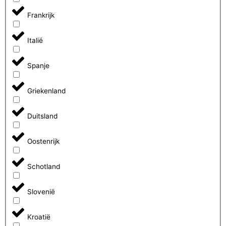
Frankrijk
Italië
Spanje
Griekenland
Duitsland
Oostenrijk
Schotland
Slovenië
Kroatië